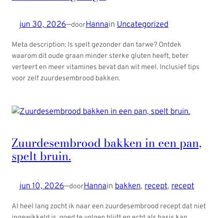
jun 30, 2026
—
Hanna
in
Uncategorized
door
Meta description: Is spelt gezonder dan tarwe? Ontdek
waarom dit oude graan minder sterke gluten heeft, beter
verteert en meer vitamines bevat dan wit meel. Inclusief tips
voor zelf zuurdesembrood bakken.
Zuurdesembrood bakken in een pan,
spelt bruin.
jun 10, 2026
—
Hanna
in
bakken
, 
recept
, 
recept
door
Al heel lang zocht ik naar een zuurdesembrood recept dat niet
ingewikkeld is, goed te volgen blijft en echt als basis kan