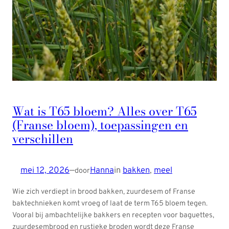
Wat is T65 bloem? Alles over T65
(Franse bloem), toepassingen en
verschillen
mei 12, 2026
—
Hanna
in
bakken
, 
meel
door
Wie zich verdiept in brood bakken, zuurdesem of Franse
baktechnieken komt vroeg of laat de term T65 bloem tegen.
Vooral bij ambachtelijke bakkers en recepten voor baguettes,
zuurdesembrood en rustieke broden wordt deze Franse