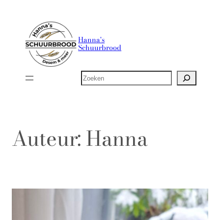
Ga
naar
de
Hanna's
Schuurbrood
inhoud
Zoeken
Auteur:
Hanna