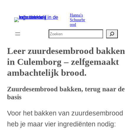
Ga
naar
Hanna's
Schuurbr
de
ood
inhoud
Zoeken
Leer zuurdesembrood bakken
in Culemborg – zelfgemaakt
ambachtelijk brood.
Zuurdesembrood bakken, terug naar de
basis
Voor het bakken van zuurdesembrood
heb je maar vier ingrediënten nodig: