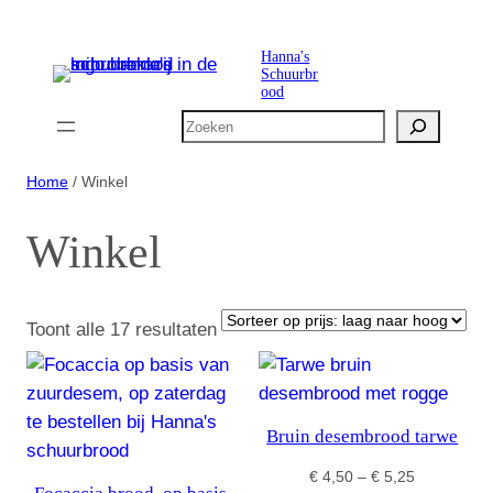
Ga
naar
Hanna's
Schuurbr
de
ood
inhoud
Zoeken
Home
/ Winkel
Winkel
Gesorteerd
Toont alle 17 resultaten
op
prijs:
laag
Bruin desembrood tarwe
naar
hoog
Prijsklasse:
€
4,50
–
€
5,25