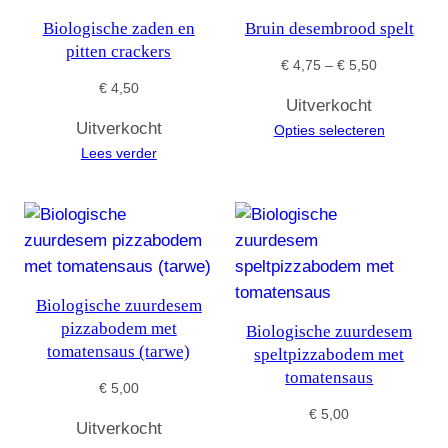
Biologische zaden en
Bruin desembrood spelt
pitten crackers
Prijsklasse:
€
4,75
–
€
5,50
€ 4,75
€
4,50
Uitverkocht
tot
Uitverkocht
Opties selecteren
€ 5,50
Lees verder
Biologische zuurdesem
pizzabodem met
Biologische zuurdesem
tomatensaus (tarwe)
speltpizzabodem met
tomatensaus
€
5,00
€
5,00
Uitverkocht