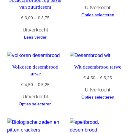
Focaccia brood, op basis
€ 4,50
van zuurdesem
Uitverkocht
tot
Opties selecteren
€ 5,25
Prijsklasse:
€
3,00
–
€
3,75
€ 3,00
Uitverkocht
tot
Lees verder
€ 3,75
Volkoren desembrood
Wit desembrood tarwe
tarwe
Prijsklasse:
€
4,50
–
€
5,25
Prijsklasse:
€ 4,50
€
4,50
–
€
5,25
Uitverkocht
€ 4,50
tot
Uitverkocht
Opties selecteren
tot
€ 5,25
Opties selecteren
€ 5,25