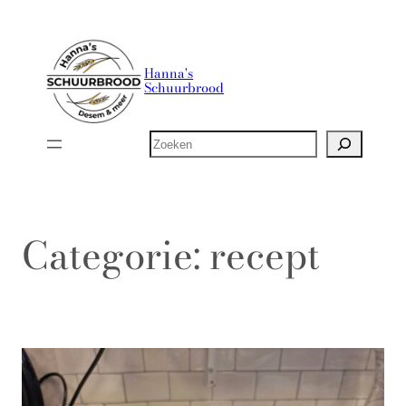
Ga
naar
de
Hanna's
Schuurbrood
inhoud
Zoeken
Categorie:
recept