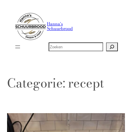
Ga
naar
de
Hanna's
Schuurbrood
inhoud
Zoeken
Categorie:
recept