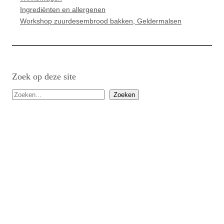
Ingrediënten en allergenen
Workshop zuurdesembrood bakken, Geldermalsen
Zoek op deze site
Z
Zoeken
o
e
k
e
n