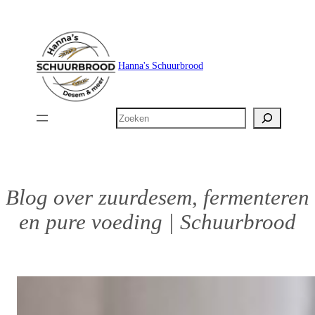
Ga
naar
de
Hanna's Schuurbrood
inhoud
Zoeken
Blog over zuurdesem, fermenteren
en pure voeding | Schuurbrood