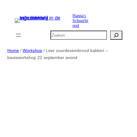
Ga
naar
Hanna's
Schuurbr
de
ood
inhoud
Zoeken
Home
/
Workshop
/ Leer zuurdesembrood bakken –
basisworkshop 22 september avond