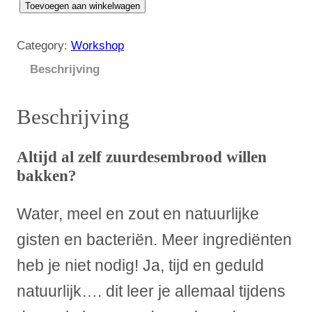
L
Toevoegen aan winkelwagen
e
e
Category:
Workshop
r
Beschrijving
z
u
Beschrijving
u
r
d
Altijd al zelf zuurdesembrood willen
e
bakken?
s
e
Water, meel en zout en natuurlijke
m
gisten en bacteriën. Meer ingrediënten
b
r
heb je niet nodig! Ja, tijd en geduld
o
natuurlijk…. dit leer je allemaal tijdens
o