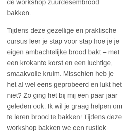
de workshop zuurdesembrood
d
b
bakken.
a
k
Tijdens deze gezellige en praktische
k
e
cursus leer je stap voor stap hoe je je
n
eigen ambachtelijke brood bakt – met
–
een krokante korst en een luchtige,
b
a
smaakvolle kruim. Misschien heb je
s
het al wel eens geprobeerd en lukt het
i
s
niet? Zo ging het bij mij een paar jaar
w
geleden ook. Ik wil je graag helpen om
o
r
te leren brood te bakken! Tijdens deze
k
workshop bakken we een rustiek
s