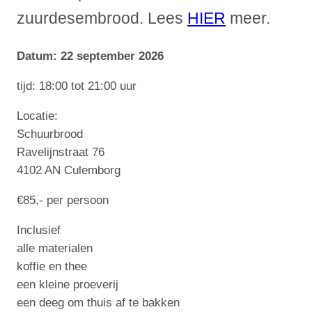
zuurdesembrood. Lees
HIER
meer.
h
o
p
Datum: 22 september 2026
2
tijd: 18:00 tot 21:00 uur
2
s
Locatie:
e
Schuurbrood
p
Ravelijnstraat 76
t
4102 AN Culemborg
e
m
€85,- per persoon
b
Inclusief
e
alle materialen
r
koffie en thee
a
een kleine proeverij
v
een deeg om thuis af te bakken
o