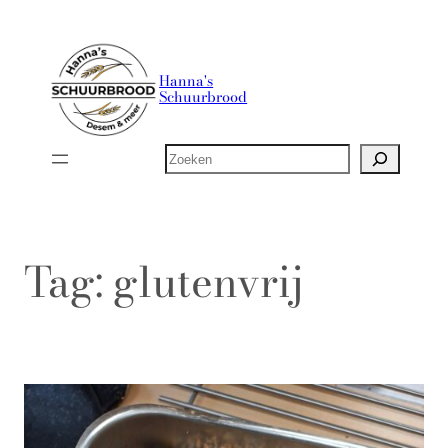
Ga
naar
de
Hanna's
Schuurbrood
inhoud
Zoeken
Tag:
glutenvrij