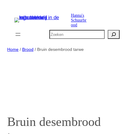
Ga
naar
Hanna's
Schuurbr
de
ood
inhoud
Zoeken
Home
/
Brood
/ Bruin desembrood tarwe
Bruin desembrood