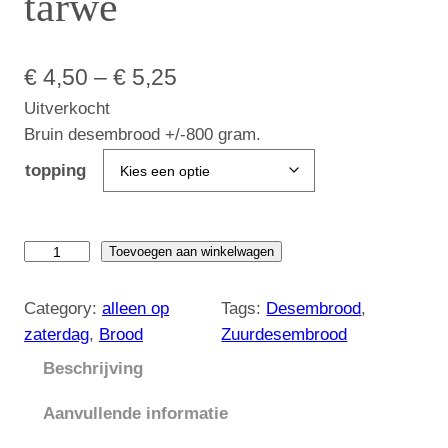
tarwe
P
€
4,50
–
€
5,25
Uitverkocht
r
Bruin desembrood +/-800 gram.
i
topping
j
s
B
Toevoegen aan winkelwagen
k
r
l
u
Category:
alleen op
Tags:
Desembrood
, 
i
a
zaterdag
, 
Brood
Zuurdesembrood
n
Beschrijving
s
d
s
e
Aanvullende informatie
s
e