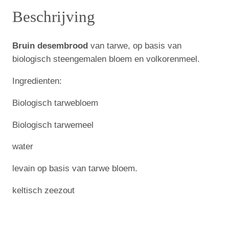
e
Beschrijving
:
m
b
€
Bruin desembrood
van tarwe, op basis van
r
biologisch steengemalen bloem en volkorenmeel.
o
o
4
Ingredienten:
d
,
t
Biologisch tarwebloem
5
a
Biologisch tarwemeel
r
0
w
water
t
e
a
o
levain op basis van tarwe bloem.
a
t
keltisch zeezout
n
€
t
a