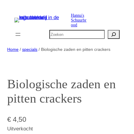
Ga
naar
Hanna's
Schuurbr
de
ood
inhoud
Zoeken
Home
/
specials
/ Biologische zaden en pitten crackers
Biologische zaden en
pitten crackers
€
4,50
Uitverkocht