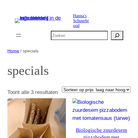
Ga
naar
Hanna's
Schuurbr
de
ood
inhoud
Zoeken
Home
/ specials
specials
Gesorteerd
Toont alle 3 resultaten
op
prijs:
laag
naar
Biologische zuurdesem
hoog
pizzabodem met