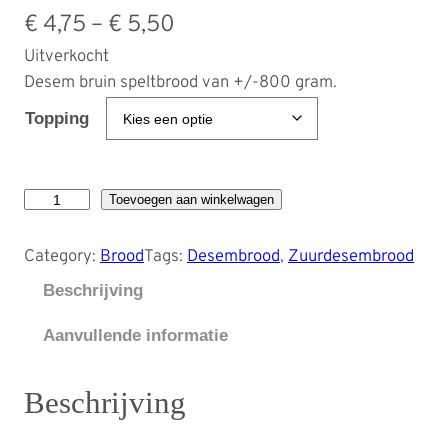
P
€
4,75
–
€
5,50
Uitverkocht
r
Desem bruin speltbrood van +/-800 gram.
i
Topping
j
s
B
Toevoegen aan winkelwagen
k
r
l
u
Category:
Brood
Tags:
Desembrood
, 
Zuurdesembrood
i
a
Beschrijving
n
s
d
Aanvullende informatie
s
e
s
e
Beschrijving
e
:
m