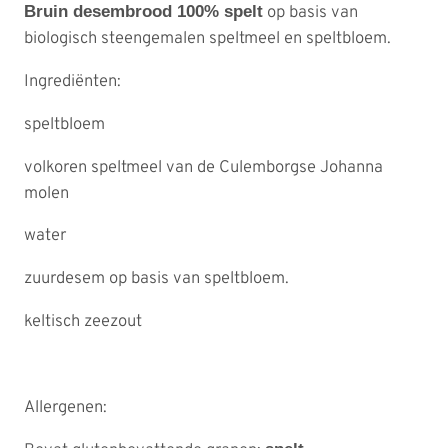
b
Bruin desembrood 100% spelt
op basis van
€
r
biologisch steengemalen speltmeel en speltbloem.
o
Ingrediënten:
4
o
d
speltbloem
,
s
7
volkoren speltmeel van de Culemborgse Johanna
p
molen
e
5
l
water
t
t
a
o
zuurdesem op basis van speltbloem.
a
t
keltisch zeezout
n
€
t
a
l
Allergenen:
5