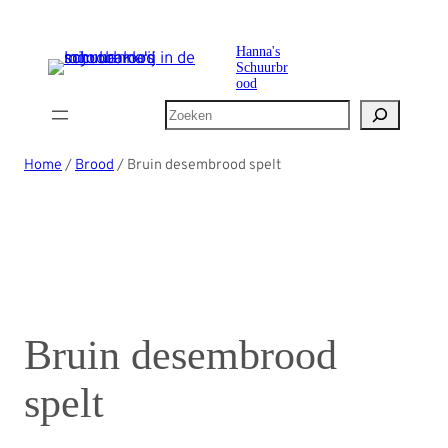
Ga
naar
Hanna's
Schuurbr
de
ood
inhoud
Zoeken
Home
/
Brood
/ Bruin desembrood spelt
Bruin desembrood
spelt