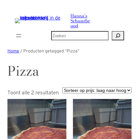
Ga
naar
Hanna's
Schuurbr
de
ood
inhoud
Zoeken
Home
/ Producten getagged “Pizza”
Pizza
Gesorteerd
Toont alle 2 resultaten
op
prijs:
laag
naar
hoog