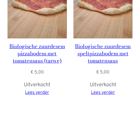
Biologische zuurdesem
Biologische zuurdesem
pizzabodem met
speltpizzabodem met
tomatensaus (tarwe)
tomatensaus
€
5,00
€
5,00
Uitverkocht
Uitverkocht
Lees verder
Lees verder