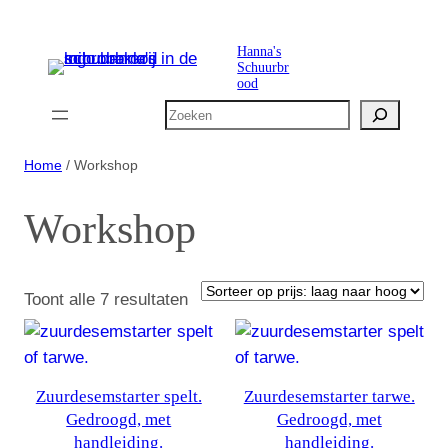
Ga
naar
Hanna's
Schuurbr
de
ood
inhoud
Zoeken
Home
/ Workshop
Workshop
Gesorteerd
Toont alle 7 resultaten
op
prijs:
laag
Zuurdesemstarter spelt.
Zuurdesemstarter tarwe.
naar
Gedroogd, met
Gedroogd, met
hoog
handleiding.
handleiding.