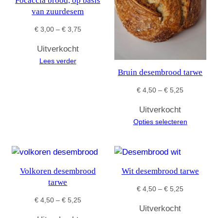
Focaccia brood, op basis
van zuurdesem
Prijsklasse:
€
3,00
–
€
3,75
€ 3,00
Uitverkocht
tot
Lees verder
€ 3,75
Bruin desembrood tarwe
Prijsklasse:
€
4,50
–
€
5,25
€ 4,50
Uitverkocht
tot
Opties selecteren
€ 5,25
Volkoren desembrood
Wit desembrood tarwe
tarwe
Prijsklasse:
€
4,50
–
€
5,25
Prijsklasse:
€ 4,50
€
4,50
–
€
5,25
Uitverkocht
€ 4,50
tot