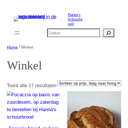
Ga
naar
Hanna's
Schuurbr
de
ood
inhoud
Zoeken
Home
/ Winkel
Winkel
Gesorteerd
Toont alle 17 resultaten
op
prijs:
laag
naar
hoog