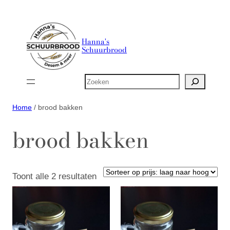
Ga
naar
de
Hanna's
Schuurbrood
inhoud
Zoeken
Home
/ brood bakken
brood bakken
Gesorteerd
Toont alle 2 resultaten
op
prijs:
laag
naar